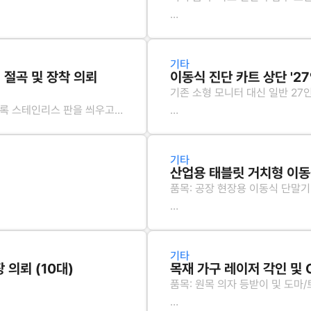
, 양배추 1,500kg 등
기존 플라스틱/알루미늄 하단 베이스
가공 사양:
기존 소형 바퀴 제거 후, 충격 
기타
사진 속 중간 투명창 부위를 제거
로 교체
 절곡 및 장착 의뢰
이동식 진단 카트 상단 '2
기존 소형 모니터 대신 일반 2
상단 덮개 부위에 디지털 번호키(
보강 부위 녹 방지를 위한 블랙 
도록 스테인리스 판을 씌우고자
가공 사양:
셔터 하단과 프레임이 맞물리는 
트 상단 규격에 딱 맞게 제작)
기타
 헤어라인(Hairline) 처리
알루미늄 프로필 프레임에 체결 가
수량: 5대 (샘플 작업 후 추가 물
산업용 태블릿 거치형 이동식
품목: 공장 현장용 이동식 단말기
곳 포함
VESA 홀(100x100mm) 가공 
참조: 보안이 중요한 연구소 내
참고 모델: 현대 GDS 구형 카트
이동 시 흔들림을 방지하기 위한
 규격이어야 합
기타
공정: 알루미늄 프로필 및 스틸 절
재질: 스틸(분체 도장 포함) 또
 의뢰 (10대)
목재 가구 레이저 각인 및 
품목: 원목 의자 등받이 및 도마
수량: 샘플 제작 후 품질 만족 시
수량: 5세트 (샘플 1건 제작 후 