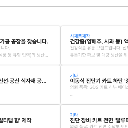
시제품제작
임가공 공장을 찾습니다.
입니다.
건강식품 유통 브랜드입니다. 신제
식품 등 유형 입력)의 생산을
유통기한 확보 및 대량 생산을 위
EM/ODM) 협력 공장을
* 가공 공정: 원물 세척 및 분쇄 
기타
(100ml) -> 외박스 포장
[정기 납품] 수도권 외식 프랜차이즈 매장(20개점) 신선·공산 식자재 공급 업체 매칭 요청
이동식 진단기 카트 하단 '
* 원부자재 제공 방식:
의뢰 품목: GDS 카트 하부 베이
- 원물(국내산 양배추, 사과) 및
- 추출 공정에 필요한 정제수 및
 거점 또는 매장별 직배송)
가공 목적: 장비 내부에 배터리 
 맞춤 입력)
급 파트너 발굴
이동성 개선이 필요합니다.
기타
멀티탭 함' 제작
진단 장비 카트 전면 '알루
가공 사양:
의뢰 품목: 카트 전면 수납부 보