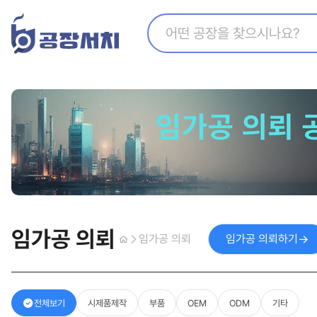
지식산업센터찾기
수출아이템 등록 코너
해외공장찾기
추천영상
해외바이어찾기
공장매매
임가공 의뢰
임가공 의뢰
임가공 의뢰하기
전체보기
시제품제작
부품
OEM
ODM
기타