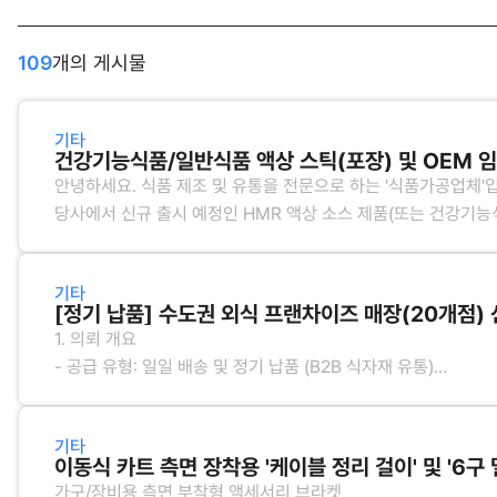
109
개의 게시물
기타
건강기능식품/일반식품 액상 스틱(포장) 및 OEM 
안녕하세요. 식품 제조 및 유통을 전문으로 하는 '식품가공업체'
당사에서 신규 출시 예정인 HMR 액상 소스 제품(또는 건강기능
위해, 안정적인 품질 관리와 가공 기술을 보유하신 식품 임가공(O
찾고 있습니다.
기타
의뢰하고자 하는 세부 가공 내용은 아래와 같습니다.
1. 의뢰 개요
- 공급 유형: 일일 배송 및 정기 납품 (B2B 식자재 유통)
1. 원료 및 가공 유형
- 운영 형태: 수도권 내 직영·가맹 매장 총 20개 점소 (지정 물류
* 제품 유형: 액상 혼합 음료 / 액상 소스류 (또는 분말, 고형차 등
- 의뢰 목적: 메뉴 리뉴얼 및 가맹점 확대에 따른 신규 식자재 공
* 임
기타
이동식 카트 측면 장착용 '케이블 정리 걸이' 및 '6구 
2. 주요 취급 품목 및 소요량 (월간 추정)
가구/장비용 측면 부착형 액세서리 브라켓