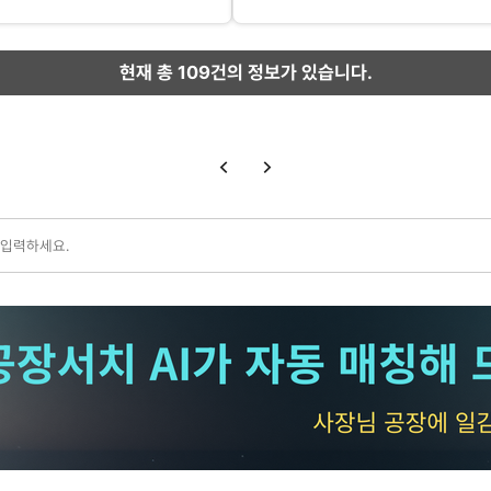
재질: 월넛, 하드메이플
희망 사항: 하단부에 대용량 배터
참조: 카트 상단부 사진 및 실측
각도 조절이 가능하도록 제작 바
체 도장(현대 블루 지정색)
공정: 지정된 위치에 브랜드 로고 
현재 총
109
건의 정보가 있습니다.
업종: 설비 유지보수 및 데이터 
수량: 품목별 총 300개
희망 납기: 제품 입고 후 5일 이
 내열 스티커로 복원
기타 요구사항: 각인 부위가 타서
 부탁드립니다.
샌딩하여 표면을 부드럽게 마감해 