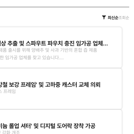
최신순
조회순
건강즙(양배추, 사과 등) 액상 추출 및 스파우트 파우치 충진 임가공 업체를 찾습니다.
품 출시를 위해 양배추 및 사과 기반의 혼합 즙 제품
한 임가공 업체를 찾고 있습니다.
-> 저온 추출 -> 배합 -> 살균 -> 스파우트 파우치 충진
강철 보강 프레임' 및 고하중 캐스터 교체 의뢰
스 프레임
 디자인 파우치, 외박스는 저희가 전량 사급(제공)합니다.
 부원료
등을 추가 적재하면서 하중이 늘어나 프레임 뒤틀림 방지 및
미늄 롤업 셔터' 및 디지털 도어락 장착 가공
안 강화 개조