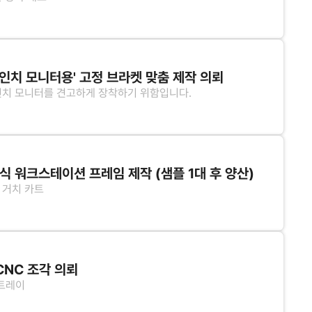
에 스틸 4.0T 'ㄷ'자 보강재 용접 및 볼트 체결
흡수용 고무가 포함된 4인치 고하중 우레탄 캐스터(브레이크형)
하고, 위아래로 여닫는 알루미늄 셔터 레일 설치
7인치 모니터용' 고정 브라켓 맞춤 제작 의뢰
7인치 모니터를 견고하게 장착하기 위함입니다.
도어락) 장착을 위한 타공 및 보강판 용접
분체 도장
잠금 걸쇠 제작
능한 스틸 브라켓 제작 (3.0T 이상)
량 논의)
 워크스테이션 프레임 제작 (샘플 1대 후 양산)
 거치 카트
포함
부용으로 개조 예정입니다.
 레이아웃 참고
 보강 지지대 용접/조립
곡 결합 + 분체 도장 + 손잡이(핸들) 용접
는 알루미늄
CNC 조각 의뢰
/트레이
 100대 발주 예정
나머지 진행)