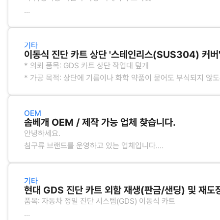
- 농산물(신선): 양파(작업 깐양파) 2,000kg, 대파(세척) 800kg
- 축산물(냉장): 국내산 돈
가공 사양:
기타
스틸 2.0T 레이저 커팅 후 'U'자형 절곡 (케이블 거치용)
이동식 진단 카트 상단 '스테인리스(SUS304) 커버'
* 의뢰 품목: GDS 카트 상단 작업대 덮개
산업용 6구 멀티탭이 쏙 들어가는 전용 함체 (배선 구멍 포함)
* 가공 목적: 상단에 기름이나 화학 약품이 묻어도 부식되지 않
합니다.
분체 도장 (검정색 샌드톤 무광)
* 가공 사양: SUS304 1.2T 판재 레이저 커팅 및 4면 절곡 (카
OEM
모서리 부위 날카롭지 않게 알곤 용접 후 사상(그라인딩) 마감 / 표면
수량: 100세트 (세트당 거치대 2개, 멀티탭 함 1개 구성)
솜베개 OEM / 제작 가능 업체 찾습니다.
* 수량: 20개
안녕하세요.
* 기타: 기존 카트 상단에 피스로 고정할 수 있도록 측면 타공 4
공급 방식: 원자재 및 도장까지 업체에서 일괄 진행 (도급)
침구류 브랜드를 운영하고 있는 업체입니다.
신제품으로 솜베개(국내 생산) 제작을 생각하고 있어,
기타: 카트 측면 알루미늄 프로필 홈에 볼트로 바로 체결 가능한
OEM 가능한 국내 제조 업체를 찾고 있습니다.
기타
답글에 이메일 남겨주시면 감사하겠습니다.
현대 GDS 진단 카트 외함 재생(판금/샌딩) 및 재도장
품목: 자동차 정밀 진단 시스템(GDS) 이동식 카트