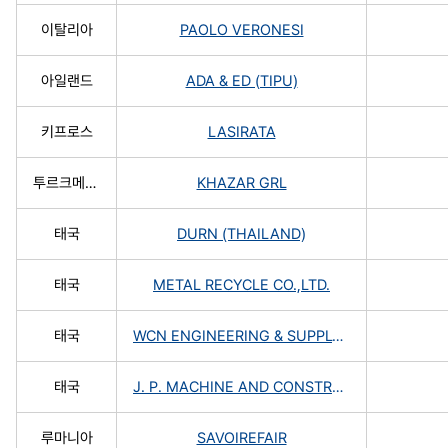
이탈리아
PAOLO VERONESI
아일랜드
ADA & ED (TIPU)
키프로스
LASIRATA
투르크메니스탄
KHAZAR GRL
태국
DURN (THAILAND)
태국
METAL RECYCLE CO.,LTD.
태국
WCN ENGINEERING & SUPPLY LIMITED PARTNERSHIP
태국
J. P. MACHINE AND CONSTRUCTION CO., LTD.
루마니아
SAVOIREFAIR