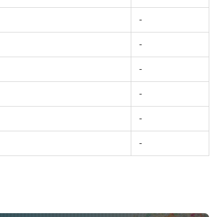
-
-
-
-
-
-