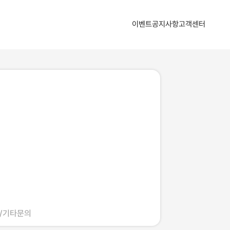
산업지식인
자주하는 질문
1:1 문의하기
공지사항
이벤트
공지사항
고객센터
자문의원 소개
/기타문의