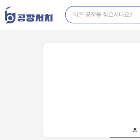
지식산업센터찾기
수출아이템 등록 코너
해외공장찾기
추천영상
해외바이어찾기
공장매매
홈