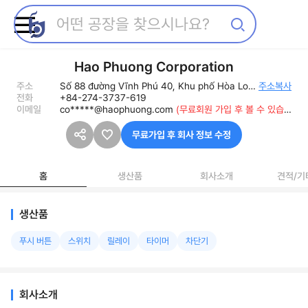
Hao Phuong Corporation
주소
Số 88 đường Vĩnh Phú 40, Khu phố Hòa Long, Phường Lái Thiêu, Thành phố Thuận An, Tỉnh Bình Dương, Vietnam.
주소복사
전화
+84-274-3737-619
이메일
co*****@haophuong.com
(무료회원 가입 후 볼 수 있습니다)
무료가입 후 회사 정보 수정
홈
생산품
회사소개
견적/기
생산품
푸시 버튼
스위치
릴레이
타이머
차단기
회사소개