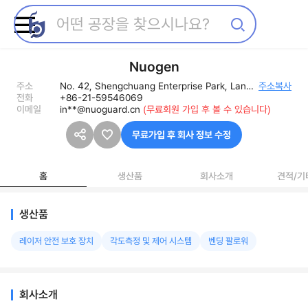
Nuogen
주소
No. 42, Shengchuang Enterprise Park, Lane 1661, Jialuo Road, Jiading District, Shanghai
주소복사
전화
+86-21-59546069
이메일
in**@nuoguard.cn
(무료회원 가입 후 볼 수 있습니다)
무료가입 후 회사 정보 수정
홈
생산품
회사소개
견적/기
생산품
레이저 안전 보호 장치
각도측정 및 제어 시스템
벤딩 팔로워
회사소개